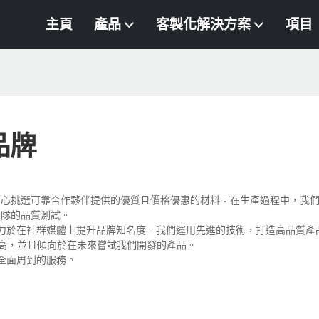
主頁
產品
客製化解決方案
項目
品牌
精心挑選可靠合作夥伴提供的優質且價格優惠的材料。在生產過程中，我
團隊的品質測試。
始終致力於在社群媒體上提升品牌知名度。我們運用先進的技術，打造高品質
價很高，並且傾向於在未來嘗試我們開發的產品。
供全面周到的服務。