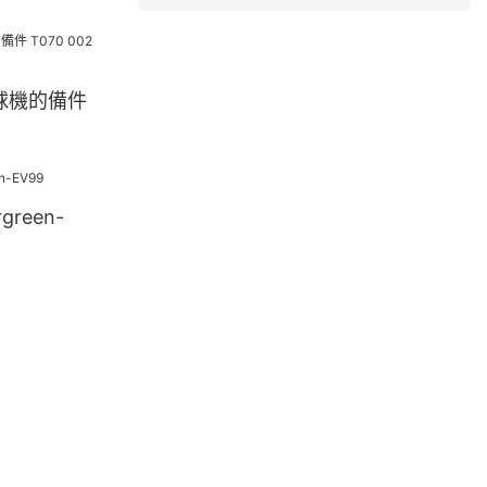
齡球機的備件
reen-