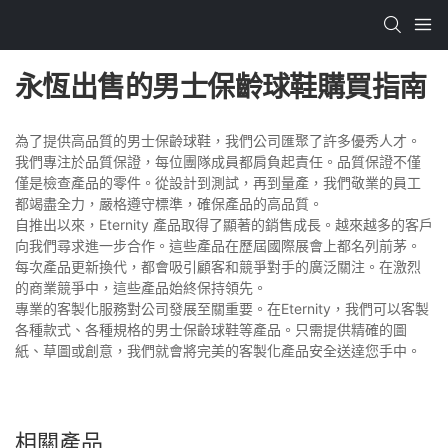
永恆出售的男士保齡球鞋購買指南
為了提供高品質的男士保齡球鞋，我們公司匯聚了許多優秀人才。
我們專注於品質保證，每位團隊成員都肩負起責任。品質保證不僅
僅是檢查產品的零件。從設計到測試，再到量產，我們敬業的員工
都竭盡全力，嚴格遵守標準，確保產品的高品質。
自推出以來，Eternity 產品取得了顯著的銷售成長。越來越多的客戶
向我們尋求進一步合作。這些產品在歷屆國際展會上都名列前茅。
每次產品更新換代，都會吸引顧客和競爭對手的廣泛關注。在激烈
的商業競爭中，這些產品始終保持領先。
專業的客製化服務對公司發展至關重要。在Eternity，我們可以客製
各種款式、各種規格的男士保齡球鞋等產品。只需提供精確的圖
紙、草圖或創意，我們就會將完美的客製化產品安全送達您手中。
相關產品