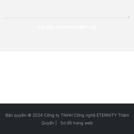
GỬI YÊU CẦU NGAY BÂY GIỜ
Bản quyền © 2024 Công ty TNHH Công nghệ ETERNITY Thâm
Quyến |
Sơ đồ trang web