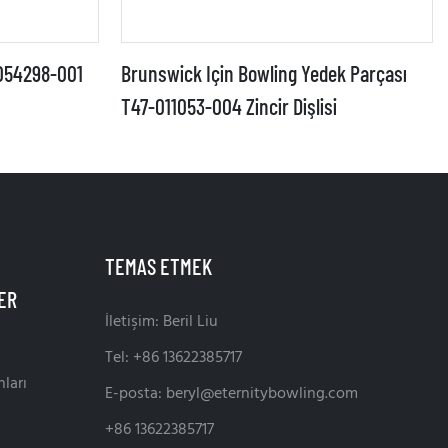
-054298-001
Brunswick Için Bowling Yedek Parçası
T47-011053-004 Zincir Dişlisi
TEMAS ETMEK
İletişim: Beril Liu
Tel: +86 13622385717
ları
E-posta:
beryl@eternitybowling.com
+86 13622385717