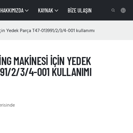
HAKKIMIZDA
KAYNAK
BIZE ULAŞIN
çin Yedek Parça T47-013991/2/3/4-001 kullanımı
ING MAKINESI IÇIN YEDEK
91/2/3/4-001 KULLANIMI
erisinde