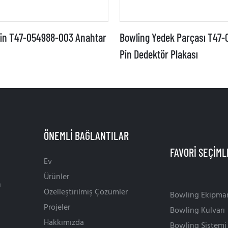
çin T47-054988-003 Anahtar
Bowling Yedek Parçası T47
Pin Dedektör Plakası
ÖNEMLI BAĞLANTILAR
Ev
Ürünler
n
Özelleştirilmiş Çözümler
Bowling Ekipman
Projeler
Bowling Kulvarı
Hakkımızda
Bowling Sistemi