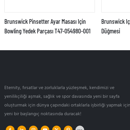
Brunswick Pinsetter Ayar Masası Için
Brunswick I
Bowling Yedek Parçası T47-054980-001
Düğmesi
Eternity, fırsatlar ve zorluklarla yüzleşmek, kendimizi ve
yenilikçiliği aşmak, sağlık ve spor davasında yeni bir sayfa
oluşturmak için dünya çapındaki ortaklarla işbirliği yapmak içi
yeni bir başlangıç ​​noktasında duracak!