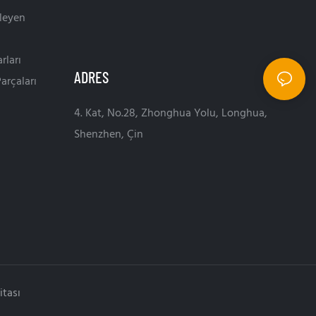
leyen
rları
ADRES
arçaları
4. Kat, No.28, Zhonghua Yolu, Longhua,
Shenzhen, Çin
itası