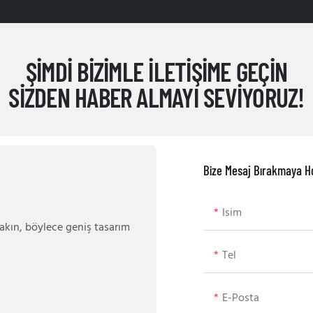
ŞIMDI BIZIMLE ILETIŞIME GEÇIN
SIZDEN HABER ALMAYI SEVIYORUZ!
Bize Mesaj Bırakmaya Ho
Isim
akın, böylece geniş tasarım
Tel
E-Posta