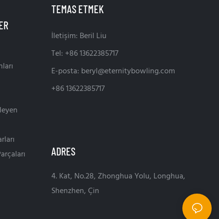
TEMAS ETMEK
İletişim: Beril Liu
Tel: +86 13622385717
ları
E-posta:
beryl@eternitybowling.com
+86 13622385717
leyen
rları
ADRES
arçaları
4. Kat, No.28, Zhonghua Yolu, Longhua,
Shenzhen, Çin