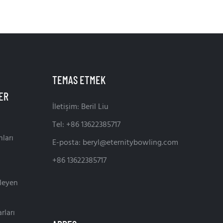
TEMAS ETMEK
İletişim: Beril Liu
Tel: +86 13622385717
ları
E-posta:
beryl@eternitybowling.com
+86 13622385717
leyen
rları