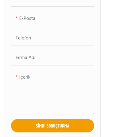
AMF İçin Bowling Parçaları
Bowling Sahası Bakımı
E-Posta
Telefon
Firma Adı
Içerik
ŞIMDI SORUŞTURMA