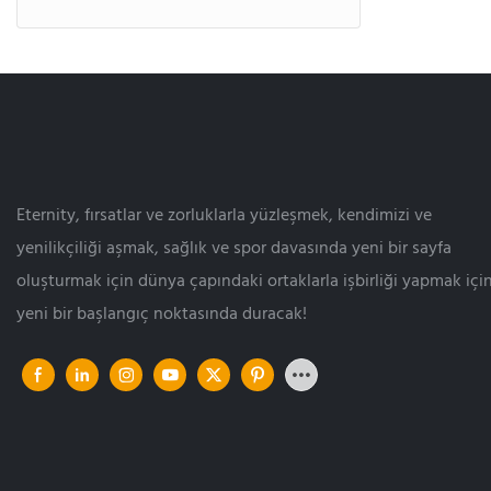
Eternity, fırsatlar ve zorluklarla yüzleşmek, kendimizi ve
yenilikçiliği aşmak, sağlık ve spor davasında yeni bir sayfa
oluşturmak için dünya çapındaki ortaklarla işbirliği yapmak içi
yeni bir başlangıç ​​noktasında duracak!