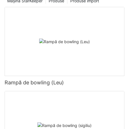
Mașină StarKeeper
Produse
Produse import
Rampă de bowling (Leu)