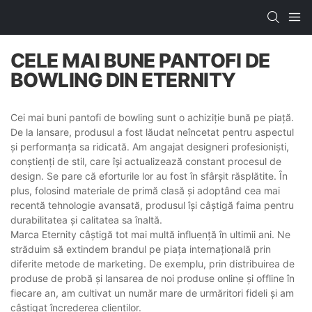
CELE MAI BUNE PANTOFI DE
BOWLING DIN ETERNITY
Cei mai buni pantofi de bowling sunt o achiziție bună pe piață.
De la lansare, produsul a fost lăudat neîncetat pentru aspectul
și performanța sa ridicată. Am angajat designeri profesioniști,
conștienți de stil, care își actualizează constant procesul de
design. Se pare că eforturile lor au fost în sfârșit răsplătite. În
plus, folosind materiale de primă clasă și adoptând cea mai
recentă tehnologie avansată, produsul își câștigă faima pentru
durabilitatea și calitatea sa înaltă.
Marca Eternity câștigă tot mai multă influență în ultimii ani. Ne
străduim să extindem brandul pe piața internațională prin
diferite metode de marketing. De exemplu, prin distribuirea de
produse de probă și lansarea de noi produse online și offline în
fiecare an, am cultivat un număr mare de urmăritori fideli și am
câștigat încrederea clienților.