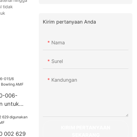
terial hingga
 tidak
tuk
Kirim pertanyaan Anda
Nama
Surel
Kandungan
70-006-
n untuk
 AMF
KIRIM PERTANYAAN
0 002 629
SEKARANG