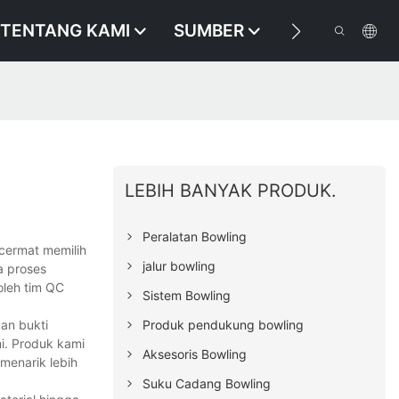
TENTANG KAMI
SUMBER
HUBUNGI KA
LEBIH BANYAK PRODUK.
Peralatan Bowling
cermat memilih
jalur bowling
a proses
oleh tim QC
Sistem Bowling
an bukti
Produk pendukung bowling
i. Produk kami
Aksesoris Bowling
menarik lebih
Suku Cadang Bowling