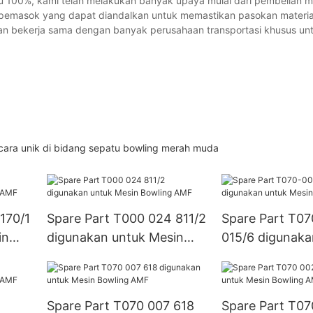
u 100%, kami telah melakukan banyak upaya mulai dari pembelian ma
 pemasok yang dapat diandalkan untuk memastikan pasokan material
dan bekerja sama dengan banyak perusahaan transportasi khusus un
cara unik di bidang sepatu bowling merah muda
170/1
Spare Part T000 024 811/2
Spare Part T0
in
digunakan untuk Mesin
015/6 digunaka
Bowling AMF
Mesin Bowling
Spare Part T070 007 618
Spare Part T07