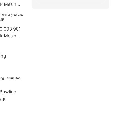
k Mesin
0 003 901
k Mesin
ing
Bowling
ggi