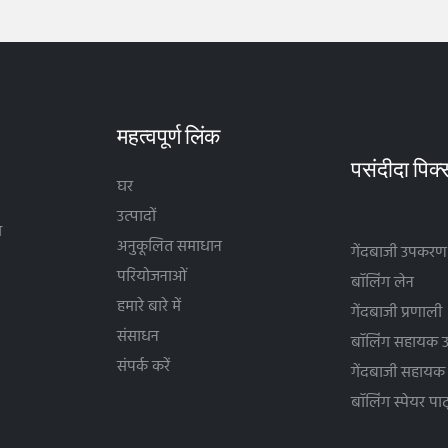
महत्वपूर्ण लिंक
घर
उत्पादों
थ
अनुकूलित समाधान
गेंदबाजी उपकरण
परियोजनाओं
बॉलिंग लेन
हमारे बारे में
गेंदबाजी प्रणाली
संसाधन
बॉलिंग सहायक उ
संपर्क करें
गेंदबाजी सहाय
बॉलिंग स्पेयर पार्