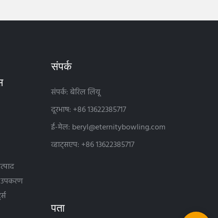
संपर्क
संपर्क: बेरिल लियू
दूरभाष: +86 13622385717
ई-मेल:
beryl@eternitybowling.com
व्हाट्सएप: +86 13622385717
त्पाद
क उपकरण
ट्स
पता