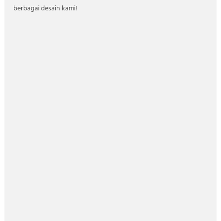
berbagai desain kami!