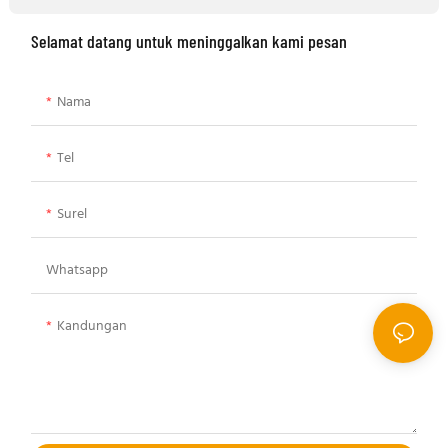
Selamat datang untuk meninggalkan kami pesan
Nama
Tel
Surel
Whatsapp
Kandungan