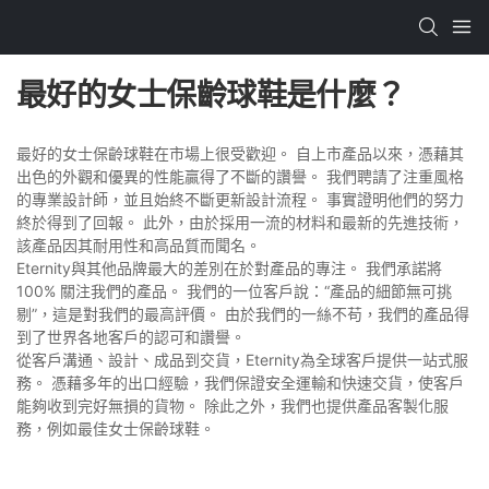
最好的女士保齡球鞋是什麼？
最好的女士保齡球鞋在市場上很受歡迎。 自上市產品以來，憑藉其
出色的外觀和優異的性能贏得了不斷的讚譽。 我們聘請了注重風格
的專業設計師，並且始終不斷更新設計流程。 事實證明他們的努力
終於得到了回報。 此外，由於採用一流的材料和最新的先進技術，
該產品因其耐用性和高品質而聞名。
Eternity與其他品牌最大的差別在於對產品的專注。 我們承諾將
100% 關注我們的產品。 我們的一位客戶說：“產品的細節無可挑
剔”，這是對我們的最高評價。 由於我們的一絲不苟，我們的產品得
到了世界各地客戶的認可和讚譽。
從客戶溝通、設計、成品到交貨，Eternity為全球客戶提供一站式服
務。 憑藉多年的出口經驗，我們保證安全運輸和快速交貨，使客戶
能夠收到完好無損的貨物。 除此之外，我們也提供產品客製化服
務，例如最佳女士保齡球鞋。