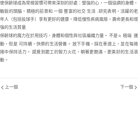
使保齡球成為常規習慣可帶來深刻的好處：堅強的心，一個協調的身體，
敏銳的頭腦，積極的前景和
豐富的社交
. 研究表明，活躍的
一個
生活
年人（包括投球手）享有更好的健康，降低慢性疾病風險，壽命更長和增
強的生活質量
保齡球的魔力在於用技巧，身體和個性與社區編織力量。 不是
極端
n
可持續，快樂的生活營養。 放下手機，踩在車道上，並在每捲
動，但是
捲中保持活力。 感覺到罷工的智力火花，朝著更飽滿，更美好的生活滾
動。
上一個
下一個