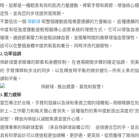
時，這都是一種輕柔有效的肌肉力量運動，擰緊手臂和肩膀，增強核心穩
定性，並為您的步伐提供寬限期。
不要低估一個
保齡球
呢整個運動過程需要連續的力量輸出。 這種連續
中度和低強度運動是輕輕鍛煉心血管系統的理想方式。 它可以增強血液
循環，通過節奏壓力和放鬆訓練血管，並隨著時間的推移增強血管彈性。
這可以在整個身體中提供氧氣和養分，同時沖洗代謝廢物。
2. 功率協調
保齡球要求精確的節奏和身體控制。 在進場期間步驟的穩定協調，
完美
手臂揮桿和步法的同步，以及釋放時平衡的微妙變化—所有火車的
的
調和平衡。
3. 壓力緩解
當您專注於台階，手臂的弧線以及球和車道之間的接觸點—用眼睛鎖在別
針上—工作壓力和每天擔心會消失。 這種強烈的集中度創造出深度的“流
狀態”，釋放內啡肽以減輕焦慮並提升心情。
選擇專業的保齡球套裝
這很適合您的手，並且
（來自保齡球設備公司）
具有科學設計可以使過程更加順暢，更舒適，更高效，從而獲得了兩倍的