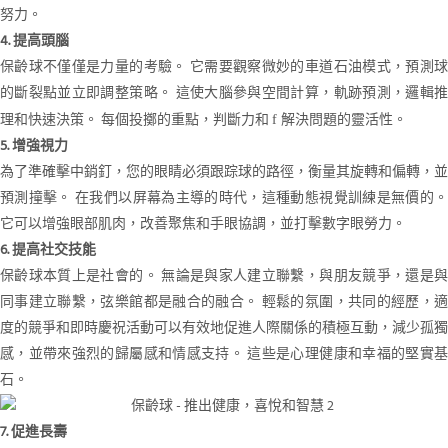
努力。
4. 提高頭腦
保齡球不僅僅是力量的考驗。 它需要觀察微妙的車道石油模式，預測球
的斷裂點並立即調整策略。 這使大腦參與空間計算，軌跡預測，邏輯推
理和快速決策。 每個投擲的重點，判斷力和
解決問題的靈活性。
f
5. 增強視力
為了準確擊中銷釘，您的眼睛必須跟踪球的路徑，衡量其旋轉和偏轉，並
預測撞擊。 在我們以屏幕為主導的時代，這種動態視覺訓練是無價的。
它可以增強眼部肌肉，改善聚焦和手眼協調，並打擊數字眼勞力。
6. 提高社交技能
保齡球本質上是社會的。 無論是與家人建立聯繫，與朋友競爭，還是與
同事建立聯繫，弦樂館都是融合的融合。 輕鬆的氛圍，共同的經歷，適
度的競爭和即時慶祝活動可以有效地促進人際關係的積極互動，減少孤獨
感，並帶來強烈的歸屬感和情感支持。 這些是心理健康和幸福的堅實基
石。
7. 促進長壽