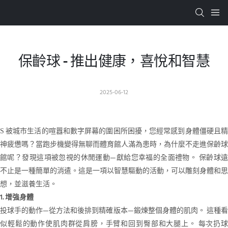
保齡球 - 推出健康，喜悅和智慧
2025-06-12
被城市生活的喧囂和數字屏幕的圍困所困擾，您經常感到身體僵硬且精
S
神疲憊嗎？當跑步機變得無聊而體育館人滿為患時，為什麼不走進保齡球
館呢？發現這項被忽視的休閒運動—獻給您幸福的全面禮物。 保齡球遠
不止是一種簡單的消遣。這是一項以智慧驅動的活動，可以雕刻身體和思
想，並滋養生活。
1. 增強身體
投球手的動作—從方法和後排到精確版本—鍛煉整個身體的肌肉。 這種看
似輕鬆的動作使肌肉群從肩膀，手臂和回到臀部和大腿上。 每次扔球