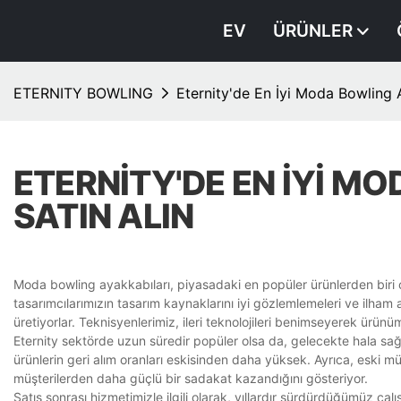
EV
ÜRÜNLER
ETERNITY BOWLING
Eternity'de En İyi Moda Bowling A
ETERNITY'DE EN İYI M
SATIN ALIN
Moda bowling ayakkabıları, piyasadaki en popüler ürünlerden biri
tasarımcılarımızın tasarım kaynaklarını iyi gözlemlemeleri ve ilham a
üretiyorlar. Teknisyenlerimiz, ileri teknolojileri benimseyerek ürünü
Eternity sektörde uzun süredir popüler olsa da, gelecekte hala sağ
ürünlerin geri alım oranları eskisinden daha yüksek. Ayrıca, eski mü
müşterilerden daha güçlü bir sadakat kazandığını gösteriyor.
Satış sonrası hizmetimizle ilgili olarak, yıllardır sürdürdüğümüz 