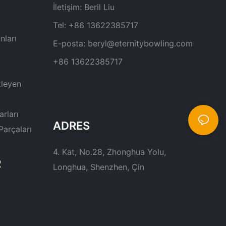
İletişim: Beril Liu
Tel: +86 13622385717
nları
E-posta:
beryl@eternitybowling.com
+86 13622385717
kleyen
rları
ADRES
arçaları
4. Kat, No.28, Zhonghua Yolu,
R
Longhua, Shenzhen, Çin