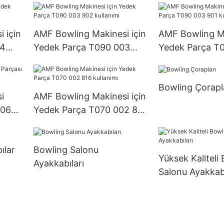
 için
AMF Bowling Makinesi için
AMF Bowling Ma
24
Yedek Parça T090 003
Yedek Parça T
902 kullanımı
kullanımı
Bowling Çorapl
i
AMF Bowling Makinesi için
006
Yedek Parça T070 002 816
kullanımı
ılar
Bowling Salonu
Yüksek Kaliteli
Ayakkabıları
Salonu Ayakkabı