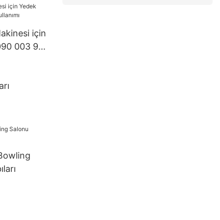
kinesi için
090 003 901
arı
 Bowling
ları