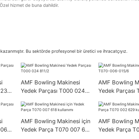
 Özel hizmet de buna dahildir.
kazanmıştır. Bu sektörde profesyonel bir üretici ve ihracatçıyız.
i
AMF Bowling Makinesi
AMF Bowling M
023
Yedek Parçası T000 024
Yedek Parçası
811/2
015/6
i
AMF Bowling Makinesi için
AMF Bowling Ma
006
Yedek Parça T070 007 618
Yedek Parça T
kullanımı
629 kullanımı