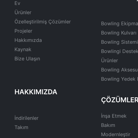
Ev
Ürünler
Özelleştirilmiş Çözümler
Bowling Ekipma
Projeler
Bowling Kulvarı
Hakkımızda
Bowling Sistemi
Kaynak
Bowlingi Deste
Bize Ulaşın
Ürünler
Bowling Aksesua
Bowling Yedek P
ÇÖZÜMLE
İnşa Etmek
İndirilenler
Bakım
Takım
Modernleştir