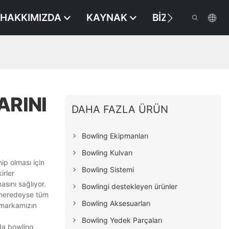
HAKKIMIZDA
KAYNAK
BIZE ULAŞIN
ARINI
DAHA FAZLA ÜRÜN
Bowling Ekipmanları
Bowling Kulvarı
p olması için
Bowling Sistemi
irler
asını sağlıyor.
Bowlingi destekleyen ürünler
, neredeyse tüm
Bowling Aksesuarları
a markamızın
Bowling Yedek Parçaları
oda bowling