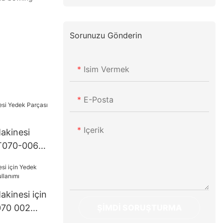
Sorunuzu Gönderin
Isim Vermek
E-Posta
Içerik
akinesi
 T070-006-
kinesi için
ŞIMDI SORUŞTURMA
070 002