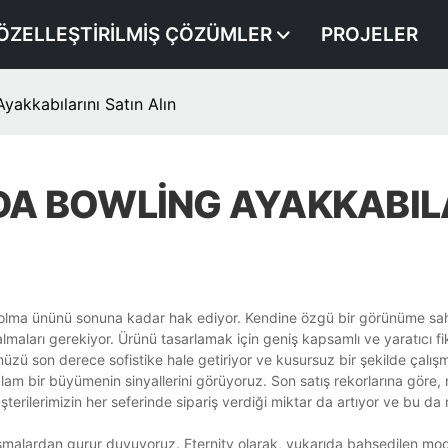
ÖZELLEŞTIRILMIŞ ÇÖZÜMLER
PROJELER
yakkabılarını Satın Alın
ODA BOWLING AYAKKABIL
 olma ününü sonuna kadar hak ediyor. Kendine özgü bir görünüme sahi
lmaları gerekiyor. Ürünü tasarlamak için geniş kapsamlı ve yaratıcı fik
müzü son derece sofistike hale getiriyor ve kusursuz bir şekilde çalışm
lam bir büyümenin sinyallerini görüyoruz. Son satış rekorlarına göre
şterilerimizin her seferinde sipariş verdiği miktar da artıyor ve bu d
çalışmalardan gurur duyuyoruz. Eternity olarak, yukarıda bahsedilen m