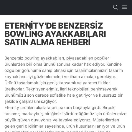
ETERNITY'DE BENZERSIZ
BOWLING AYAKKABILARI
SATIN ALMA REHBERI
Benzersiz bowling ayakkabıları, piyasadaki en popüler
ürünlerden biri olma ününü sonuna kadar hak ediyor. Kendine
özgü bir görünüme sahip olması için tasarımcılarımızın tasarım
kaynaklarını iyi gözlemlemeleri ve ilham almaları gerekiyor.
Ürünü tasarlamak için geniş kapsamlı ve yaratıcı fikirler
üretiyorlar. Teknisyenlerimiz, ileri teknolojileri benimseyerek
ürünümüzü son derece sofistike hale getiriyor ve kusursuz bir
şekilde çalışmasını sağlıyor.
Eternity ürünleri uluslararası pazara başarıyla girdi. Birçok
tanınmış markayla iş birliğimizi sürdürdüğümüz için ürünlerimize
büyük güven duyuyoruz ve tavsiye ediyoruz. Müşterilerden
gelen geri bildirimler sayesinde, ürün kusurlarını anlıyor ve ürün