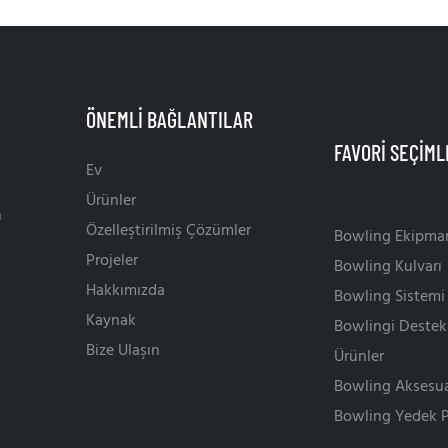
ÖNEMLI BAĞLANTILAR
Ev
Ürünler
n
Özelleştirilmiş Çözümler
Bowling Ekipman
Projeler
Bowling Kulvarı
Hakkımızda
Bowling Sistemi
Kaynak
Bowlingi Destek
Bize Ulaşın
Ürünler
Bowling Aksesua
Bowling Yedek P