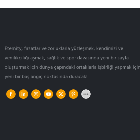
Eternity, fırsatlar ve zorluklarla yüzleşmek, kendimizi ve
yenilikçiliği aşmak, sağlık ve spor davasında yeni bir sayfa
oluşturmak için dünya çapındaki ortaklarla işbirliği yapmak içi
yeni bir başlangıç ​​noktasında duracak!