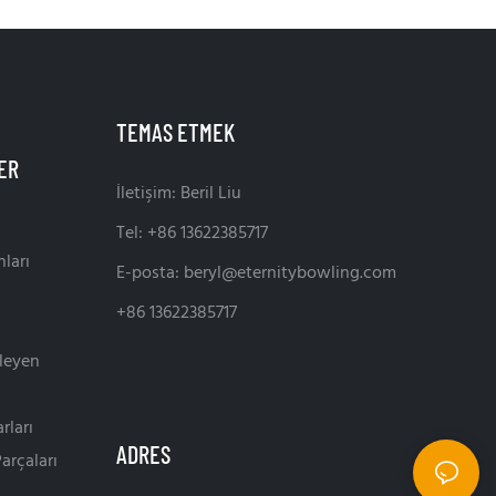
TEMAS ETMEK
İletişim: Beril Liu
Tel: +86 13622385717
ları
E-posta:
beryl@eternitybowling.com
+86 13622385717
leyen
rları
ADRES
arçaları