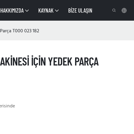
HAKKIMIZDA
KAYNAK
BIZE ULAŞIN
Parça T000 023 182
AKINESI İÇIN YEDEK PARÇA
erisinde