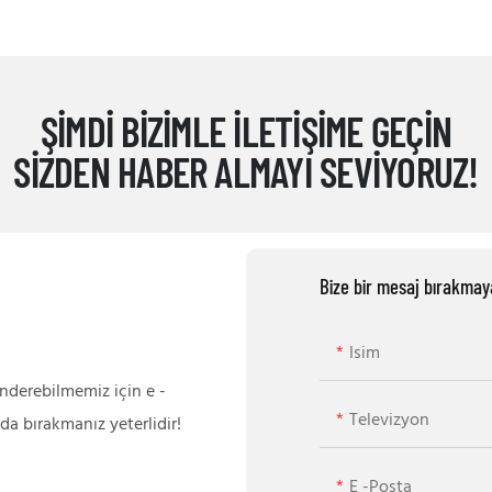
ŞIMDI BIZIMLE ILETIŞIME GEÇIN
SIZDEN HABER ALMAYI SEVIYORUZ!
Bize bir mesaj bırakmay
Isim
önderebilmemiz için e -
Televizyon
da bırakmanız yeterlidir!
E -posta