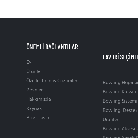
ÖNEMLI BAĞLANTILAR
Ev
Ürünler
n
Özelleştirilmiş Çözümler
Bowling Ekipman
Projeler
Bowling Kulvarı
Hakkımızda
Bowling Sistemi
Kaynak
Bowlingi Destek
Bize Ulaşın
Ürünler
Bowling Aksesua