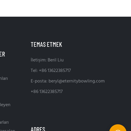
TEMAS ETMEK
İletişim: Beril Liu
Tel: +86 13622385717
ları
E-posta:
beryl@eternitybowling.com
+86 13622385717
leyen
rları
ADRES