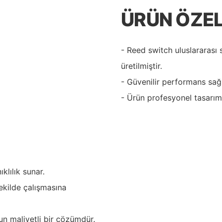
ÜRÜN ÖZEL
- Reed switch uluslararası
üretilmiştir.
- Güvenilir performans sağla
- Ürün profesyonel tasarıma
lılık sunar.
ekilde çalışmasına
un maliyetli bir çözümdür.