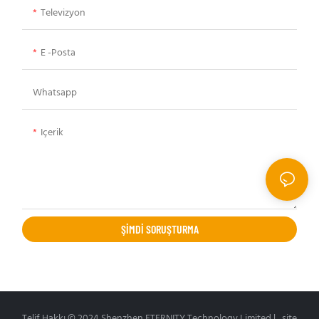
Televizyon
E -posta
Whatsapp
Içerik
ŞIMDI SORUŞTURMA
Telif Hakkı © 2024 Shenzhen ETERNITY Technology Limited |
site