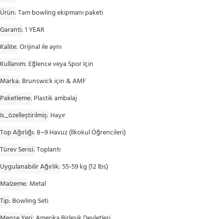
Ürün
Tam bowling ekipmanı paketi
Garanti
1 YEAR
Kalite
Orijinal ile aynı
Kullanım
Eğlence veya Spor İçin
Marka
Brunswick için & AMF
Paketleme
Plastik ambalaj
Is_özelleştirilmiş
Hayır
Top Ağırlığı
8~9 Havuz (İlkokul Öğrencileri)
Türev Serisi
Toplantı
Uygulanabilir Ağırlık
55-59 kg (12 lbs)
Malzeme
Metal
Tip
Bowling Seti
Menşe Yeri
Amerika Birleşik Devletleri