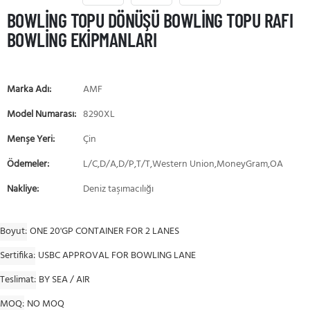
BOWLING TOPU DÖNÜŞÜ BOWLING TOPU RAFI
BOWLING EKIPMANLARI
Marka Adı:
AMF
Model Numarası:
8290XL
Menşe Yeri:
Çin
Ödemeler:
L/C,D/A,D/P,T/T,Western Union,MoneyGram,OA
Nakliye:
Deniz taşımacılığı
Boyut
ONE 20'GP CONTAINER FOR 2 LANES
Sertifika
USBC APPROVAL FOR BOWLING LANE
Teslimat
BY SEA / AIR
MOQ
NO MOQ