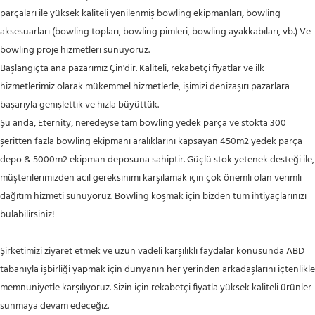
parçaları ile yüksek kaliteli yenilenmiş bowling ekipmanları, bowling
aksesuarları (bowling topları, bowling pimleri, bowling ayakkabıları, vb.) Ve
bowling proje hizmetleri sunuyoruz.
Başlangıçta ana pazarımız Çin'dir. Kaliteli, rekabetçi fiyatlar ve ilk
hizmetlerimiz olarak mükemmel hizmetlerle, işimizi denizaşırı pazarlara
başarıyla genişlettik ve hızla büyüttük.
Şu anda, Eternity, neredeyse tam bowling yedek parça ve stokta 300
şeritten fazla bowling ekipmanı aralıklarını kapsayan 450m2 yedek parça
depo & 5000m2 ekipman deposuna sahiptir. Güçlü stok yetenek desteği ile,
müşterilerimizden acil gereksinimi karşılamak için çok önemli olan verimli
dağıtım hizmeti sunuyoruz. Bowling koşmak için bizden tüm ihtiyaçlarınızı
bulabilirsiniz!
Şirketimizi ziyaret etmek ve uzun vadeli karşılıklı faydalar konusunda ABD
tabanıyla işbirliği yapmak için dünyanın her yerinden arkadaşlarını içtenlikle
memnuniyetle karşılıyoruz. Sizin için rekabetçi fiyatla yüksek kaliteli ürünler
sunmaya devam edeceğiz.