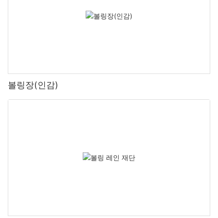
볼링장(인감)