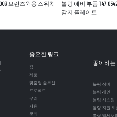
988-003 브런즈윅용 스위치
볼링 예비 부품 T47-05429
감지 플레이트
중요한 링크
뛰
집
장
제품
맞춤형 솔루션
볼링 장비
프로젝트
볼링 레인
우리
볼링 시스템
자원
볼링 지원 제
문의
볼링 액세서