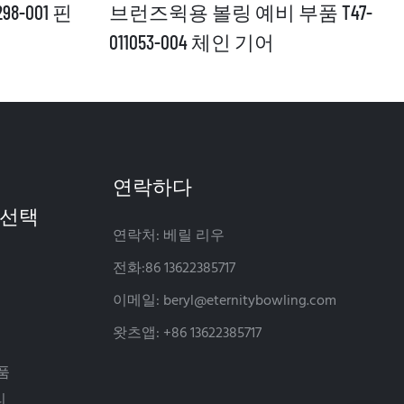
8-001 핀
브런즈윅용 볼링 예비 부품 T47-
011053-004 체인 기어
연락하다
연락처: 베릴 리우
전화:86 13622385717
이메일:
beryl@eternitybowling.com
왓츠앱: +86 13622385717
품
리