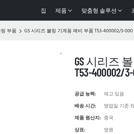
집
제품
맞춤형 솔루션
볼링 부품
GS 시리즈 볼링 기계용 예비 부품 T53-400002/3-00
GS 시리즈 
T53-400002/
공급 능력:
재고 있음
배송 시간:
영업일 기준 3
제품 원산지:
중국
상표:
영원