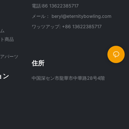
電話:86 13622385717
メール：
beryl@eternitybowling.com
ン
ワッツアップ: +86 13622385717
テム
ート商品
ペアパーツ
住所
ョン
中国深セン市龍華市中華路28号4階