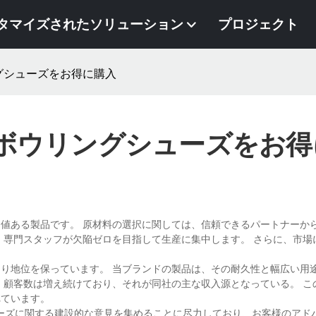
タマイズされたソリューション
プロジェクト
グシューズをお得に購入
ボウリングシューズをお得
値ある製品です。 原材料の選択に関しては、信頼できるパートナーか
、専門スタッフが欠陥ゼロを目指して生産に集中します。 さらに、市場
り地位を保っています。 当ブランドの製品は、その耐久性と幅広い用
 顧客数は増え続けており、それが同社の主な収入源となっている。 こ
れています。
グ シューズに関する建設的な意見を集めることに尽力しており、お客様のア