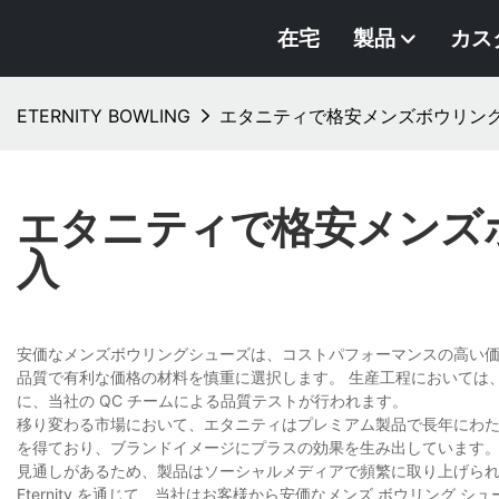
在宅
製品
カス
ETERNITY BOWLING
エタニティで格安メンズボウリン
エタニティで格安メンズ
入
安価なメンズボウリングシューズは、コストパフォーマンスの高い価
品質で有利な価格の材料を慎重に選択します。 生産工程においては
に、当社の QC チームによる品質テストが行​​われます。
移り変わる市場において、エタニティはプレミアム製品で長年にわた
を得ており、ブランドイメージにプラスの効果を生み出しています。
見通しがあるため、製品はソーシャルメディアで頻繁に取り上げら
Eternity を通じて、当社はお客様から安価なメンズ ボウリン