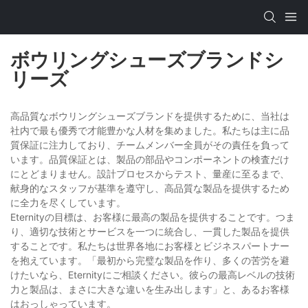
ボウリングシューズブランドシ
リーズ
高品質なボウリングシューズブランドを提供するために、当社は
社内で最も優秀で才能豊かな人材を集めました。私たちは主に品
質保証に注力しており、チームメンバー全員がその責任を負って
います。品質保証とは、製品の部品やコンポーネントの検査だけ
にとどまりません。設計プロセスからテスト、量産に至るまで、
献身的なスタッフが基準を遵守し、高品質な製品を提供するため
に全力を尽くしています。
Eternityの目標は、お客様に最高の製品を提供することです。つま
り、適切な技術とサービスを一つに統合し、一貫した製品を提供
することです。私たちは世界各地にお客様とビジネスパートナー
を抱えています。「最初から完璧な製品を作り、多くの苦労を避
けたいなら、Eternityにご相談ください。彼らの最高レベルの技術
力と製品は、まさに大きな違いを生み出します」と、あるお客様
はおっしゃっています。