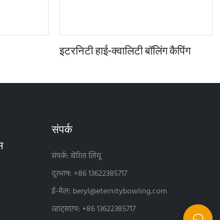
इटरनिटी हाई-क्वालिटी बॉलिंग कैपिंग
संपर्क
संपर्क: बेरिल लियू
दूरभाष: +86 13622385717
ई-मेल:
beryl@eternitybowling.com
व्हाट्सएप: +86 13622385717