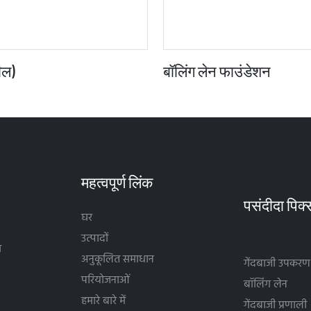
सील)
बॉलिंग लेन फाउंडेशन
महत्वपूर्ण लिंक
घर
उत्पादों
थ
अनुकूलित समाधान
गेंदबाजी उपकरण
परियोजनाओं
बॉलिंग लेन
हमारे बारे में
गेंदबाजी प्रणाली