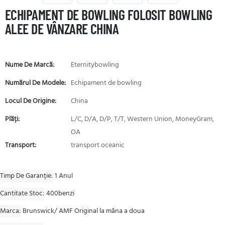
ECHIPAMENT DE BOWLING FOLOSIT BOWLING
ALEE DE VÂNZARE CHINA
Nume De Marcă:
Eternitybowling
Numărul De Modele:
Echipament de bowling
Locul De Origine:
China
Plăți:
L/C, D/A, D/P, T/T, Western Union, MoneyGram,
OA
Transport:
transport oceanic
Timp De Garanție
1 Anul
Cantitate Stoc
400benzi
Marca
Brunswick/ AMF Original la mâna a doua