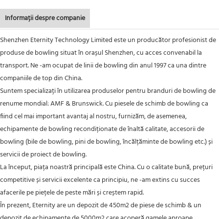
Informații despre companie
Shenzhen Eternity Technology Limited este un producător profesionist de
produse de bowling situat în orașul Shenzhen, cu acces convenabil la
transport. Ne -am ocupat de linii de bowling din anul 1997 ca una dintre
companiile de top din China.
Suntem specializați în utilizarea produselor pentru branduri de bowling de
renume mondial: AMF & Brunswick. Cu piesele de schimb de bowling ca
fiind cel mai important avantaj al nostru, furnizăm, de asemenea,
echipamente de bowling recondiționate de înaltă calitate, accesorii de
bowling (bile de bowling, pini de bowling, încălțăminte de bowling etc.) și
servicii de proiect de bowling.
La început, piața noastră principală este China. Cu o calitate bună, prețuri
competitive și servicii excelente ca principiu, ne -am extins cu succes
afacerile pe piețele de peste mări și creștem rapid.
În prezent, Eternity are un depozit de 450m2 de piese de schimb & un
depozit de echipamente de 5000m2 care acoperă gamele aproape