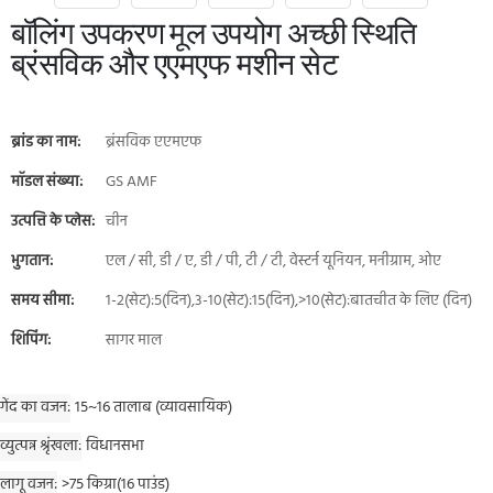
बॉलिंग उपकरण मूल उपयोग अच्छी स्थिति
ब्रंसविक और एएमएफ मशीन सेट
ब्रांड का नाम:
ब्रंसविक एएमएफ
मॉडल संख्या:
GS AMF
उत्पत्ति के प्लेस:
चीन
भुगतान:
एल / सी, डी / ए, डी / पी, टी / टी, वेस्टर्न यूनियन, मनीग्राम, ओए
समय सीमा:
1-2(सेट):5(दिन),3-10(सेट):15(दिन),>10(सेट):बातचीत के लिए (दिन)
शिपिंग:
सागर माल
गेंद का वजन
15~16 तालाब (व्यावसायिक)
व्युत्पन्न श्रृंखला
विधानसभा
लागू वजन
>75 किग्रा(16 पाउंड)