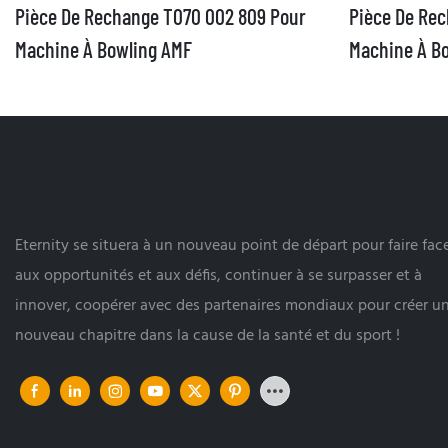
Pièce De Rechange T070 002 809 Pour
Pièce De Re
Machine À Bowling AMF
Machine À B
Eternity se situera à un nouveau point de départ pour faire fac
aux opportunités et aux défis, continuer à se surpasser et à
innover, coopérer avec des partenaires mondiaux pour créer u
nouveau chapitre dans la cause de la santé et du sport !