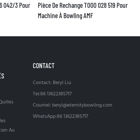
6 042/3 Pour
Pièce De Rechange T000 028 519 Pour
Machine À Bowling AMF
CONTACT
Contact: Beryl Liu
Tel:86 13622385717
uilles
Courriel:
beryl@eternitybowling.com
WhatsApp:86 13622385717
les
tien Au