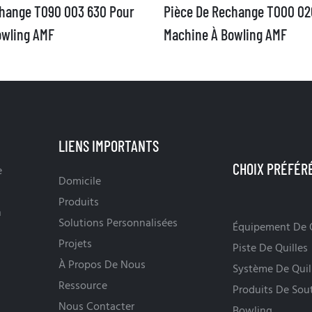
change T090 003 630 Pour
Pièce De Rechange T000 02
owling AMF
Machine À Bowling AMF
LIENS IMPORTANTS
e
Domicile
Produits
n
Solutions Personnalisées
Équipement De Q
Projets
Piste De Quilles
À Propos De Nous
Système De Quil
Ressource
Produits De Sou
Nous Contacter
Bowling