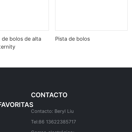
de bolos de alta
Pista de bolos
ternity
CONTACTO
Contacto: Beryl Liu
Tel:86 13622385717