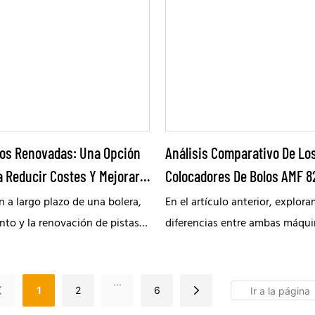
comparte estrategias prácticas
oportunidades de colaboración
jugadores se queden más
en más.
los Renovadas: Una Opción
Análisis Comparativo De Lo
a Reducir Costes Y Mejorar
Colocadores De Bolos AMF 8
Brunswick GSX II
n a largo plazo de una bolera,
En el artículo anterior, explora
to y la renovación de pistas
diferencias entre ambas máqu
 gasto continuo significativo
a la manipulación de pasadores
talaciones esenciales. A medida
mecanismos de elevación. Aho
...
fica la competencia en el
examinemos cómo se procesan
1
2
6
entan las presiones de
pasadores tras ser elevados a l