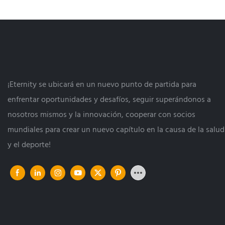
medio de una ola de transformación
costos, contro
comercial, los bolos están evolucionando
calidad del se
hacia nuevas formas, integrándose en
desafío funda
diferentes escenarios para convertirse en un
operadores. C
medio premium para la fusión intersectorial.
servicios en la
¡Eternity se ubicará en un nuevo punto de partida para
especializamos
enfrentar oportunidades y desafíos, seguir superándonos a
de pistas usad
nosotros mismos y la innovación, cooperar con socios
lograr un dobl
mundiales para crear un nuevo capítulo en la causa de la salud
económico y ca
y el deporte!