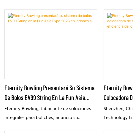
Eternity Bowling Presentará Su Sistema
Eternity Bow
De Bolos EV99 String En La Fun Asia
Colocadora D
Expo 2026 En Indonesia.
Transformar 
Eternity Bowling, fabricante de soluciones
Shenzhen, Chi
Centros De B
integrales para boliches, anunció su
Technology Lim
participación en Fun Asia Expo 2026, que se
equipos para 