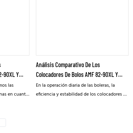
.
el próximo año para alcanzar logros aún
mayores.
s
Análisis Comparativo De Los
2-90XL Y
Colocadores De Bolos AMF 82-90XL Y
Brunswick GSXⅠ
mos las
En la operación diaria de las boleras, la
inas en cuanto
eficiencia y estabilidad de los colocadores de
 y los
bolos influye directamente en la experiencia
ra,
de los jugadores y en la eficiencia operativa
 los
del centro. Como dos dispositivos muy
a parte
representativos en la industria, Qubica AMF