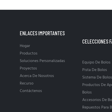
lar la inversión y mantener la
superior de las máquinas y có
rvicio se ha convertido en un
finalmente a su posición origin
mental para muchos
plataforma de pasadores.
omo proveedor integral de
ENLACES IMPORTANTES
 industria de los bolos, nos
 en la renovación profesional
Hogar
as para ayudar a las boleras a
Productos
e equilibrio entre beneficio
Soluciones Personalizadas
Equipo De Bolos
lidad del servicio.
Proyectos
Pista De Bolos
Acerca De Nosotros
Sistema De Bolos
Recurso
Productos De Ap
Contáctenos
Bolos
Accesorios De Bo
Repuestos Para B