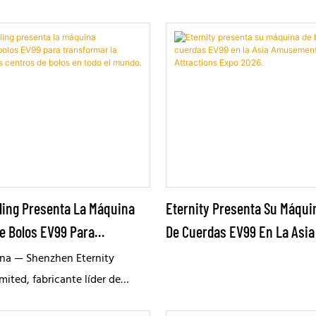
ling Presenta La Máquina
Eternity Presenta Su Máqui
e Bolos EV99 Para
De Cuerdas EV99 En La Asi
La Eficiencia De Los
& Attractions Expo 2026.
na — Shenzhen Eternity
olos En Todo El Mundo.
ited, fabricante líder de
boleras e innovador en