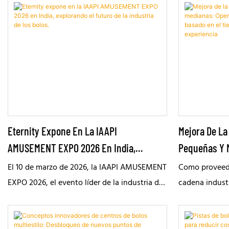
celebrará en Indonesia del 5 al 6 de agosto
soluciones par
de 2026. Los visitantes podrán reunirse con
promoción mun
el equipo de Eternity Bowling en el stand D1-
el Evergreen E
24 para conocer su última tecnología en
un sistema de
boliches y hablar sobre soluciones
para mejorar la
personalizadas para operadores de boliches,
costes y ofrec
distribuidores y empresas de
superior.
entretenimiento en Asia y Oceanía.
Eternity Expone En La IAAPI
Mejora De La
AMUSEMENT EXPO 2026 En India,
Pequeñas Y 
Explorando El Futuro De La Industria De
Profundas: D
El 10 de marzo de 2026, la IAAPI AMUSEMENT
Como proveedo
Los Bolos.
Tiempo Hasta
EXPO 2026, el evento líder de la industria del
cadena industr
entretenimiento y el ocio en India, se
exitosas está
Experiencia
inauguró con gran éxito en el Centro de
tradicional d
Exposiciones de Bombay. Eternity presentó
operativo mod