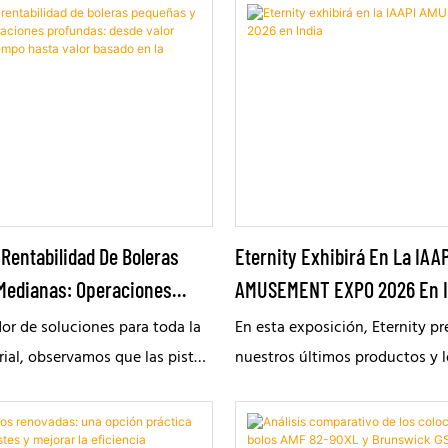
a este deporte, anunció hoy la
dial de su producto estrella,
V99 String Bowling Pinsetter,
 última generación diseñado
 eficiencia operativa, reducir
er una experiencia de bolos
 Rentabilidad De Boleras
Eternity Exhibirá En La IAA
Medianas: Operaciones
AMUSEMENT EXPO 2026 En I
esde Valor Basado En El
r de soluciones para toda la
En esta exposición, Eternity pr
 Valor Basado En La
ial, observamos que las pistas
nuestros últimos productos y 
n cambiando del modelo
tecnológicos. Esperamos pode
e pago por juego a un modelo
comunicarnos personalmente, 
erno de consumo experiencial.
conocimientos del sector y exp