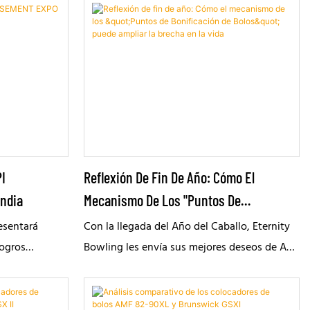
eficiencia de la gestión. Un sistema de
puntuación excelente no solo hace que la
experiencia de juego sea más fluida y
agradable, sino que también desempeña un
papel fundamental en el buen
funcionamiento del establecimiento. Como
proveedor integral de servicios para la
industria de las boleras, analizamos las
dimensiones clave para seleccionar el
PI
Reflexión De Fin De Año: Cómo El
sistema de puntuación ideal para usted.
ndia
Mecanismo De Los "Puntos De
Bonificación De Bolos" Puede Ampliar La
esentará
Con la llegada del Año del Caballo, Eternity
Brecha En La Vida
logros
Bowling les envía sus mejores deseos de Año
r
Nuevo: ¡Feliz Festival de Primavera y mucha
compartir
prosperidad en el Año del Caballo!
lorar
Esperamos seguir colaborando con ustedes