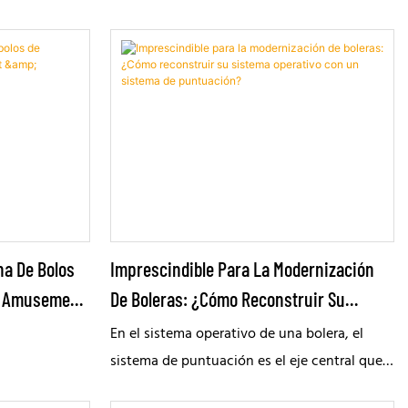
na De Bolos
Imprescindible Para La Modernización
a Amusement
De Boleras: ¿Cómo Reconstruir Su
Sistema Operativo Con Un Sistema De
En el sistema operativo de una bolera, el
Puntuación?
sistema de puntuación es el eje central que
conecta la experiencia del cliente con la