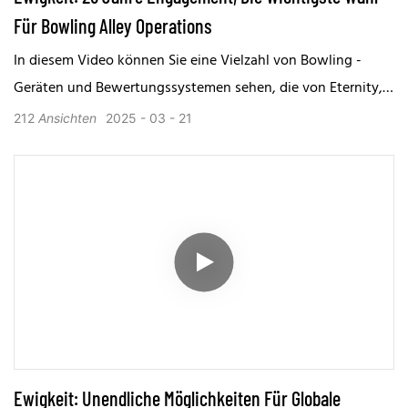
Für Bowling Alley Operations
In diesem Video können Sie eine Vielzahl von Bowling -
Geräten und Bewertungssystemen sehen, die von Eternity,
die in unserer Ausstellungshalle gezeigt wurden, sowie die
212
Ansichten
2025
03
21
Leistung dieser Geräte unabhängig voneinander entwickelt
wurden.
Ewigkeit: Unendliche Möglichkeiten Für Globale