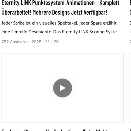
Eternity LINK Punktesystem-Animationen – Komplett
Überarbeitet! Mehrere Designs Jetzt Verfügbar!
Jeder Strike ist ein visuelles Spektakel, jeder Spare erzählt
eine filmreife Geschichte. Das Eternity LINK Scoring System
definiert Bowling-Spaß durch animierte Magie neu!
252
Ansichten
2025
11
20