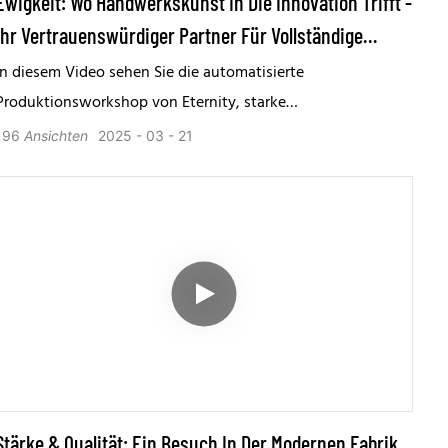
Ewigkeit: Wo Handwerkskunst In Die Innovation Trifft -
Ihr Vertrauenswürdiger Partner Für Vollständige
Bowling -Lösungen In China
In diesem Video sehen Sie die automatisierte
Produktionsworkshop von Eternity, starke
Produktionsfunktionen und verschiedene Anwendungsfälle
196
Ansichten
2025
03
21
für unsere Produkte.
Stärke & Qualität: Ein Besuch In Der Modernen Fabrik