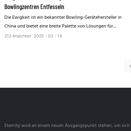
Bowlingzentren Entfesseln
Die Ewigkeit ist ein bekannter Bowling-Gerätehersteller in
China und bietet eine breite Palette von Lösungen für
Bowlinggeräte, entweder als Zubehör oder als vollständige
212
Ansichten
2025
03
14
Maschinen.
Eternity wird an einem neuen Ausgangspunkt stehen, um sich