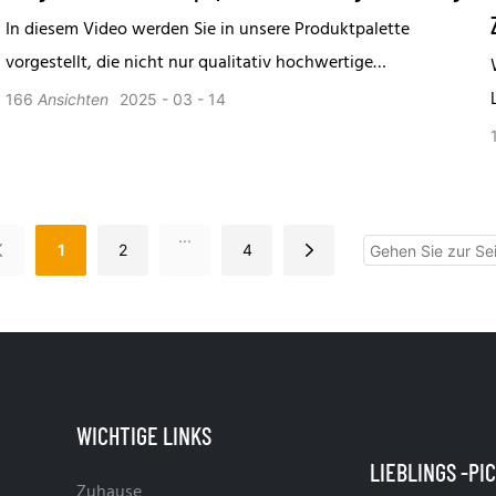
In diesem Video werden Sie in unsere Produktpalette
vorgestellt, die nicht nur qualitativ hochwertige
Bowlingausrüstung, Bowlingkugeln, Stifte, Schuhe, sondern
166
Ansichten
2025
03
14
auch eine Vielzahl von Geschenken und Accessoires
umfasst und eine One-Stop-Lösung für alle Ihre Bowling-
Center-Anforderungen bietet. "
...
1
2
4
WICHTIGE LINKS
Zuhause