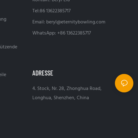
Kontakt: Beryl Liu
Tel:86 13622385717
ung
Email:
beryl@eternitybowling.com
WhatsApp: +86 13622385717
tützende
ADRESSE
ile
4. Stock, Nr. 28, Zhonghua Road,
Longhua, Shenzhen, China