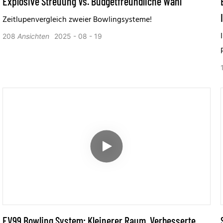
Explosive Streuung Vs. Budgetfreundliche Wahl
Zeitlupenvergleich zweier Bowlingsysteme!
208
Ansichten
2025
08
19
EV99 Bowling System: Kleinerer Raum, Verbesserte