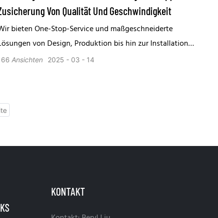
Zusicherung Von Qualität Und Geschwindigkeit
Wir bieten One-Stop-Service und maßgeschneiderte
Lösungen von Design, Produktion bis hin zur Installation
und von der Beratung vor dem Verkauf bis hin zur
166
Ansichten
2025
03
14
Unterstützung nach dem Verkauf, wobei Ihre vielfältigen
Anforderungen erfüllt werden.
KONTAKT