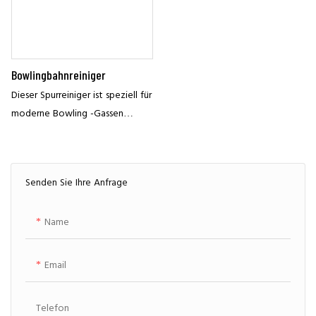
Bowlingbahnreiniger
Dieser Spurreiniger ist speziell für
moderne Bowling -Gassen
entwickelt und ist der ultimative
Partner für die Aufrechterhaltung
der Peak Lane -Leistung
Senden Sie Ihre Anfrage
Name
Email
Telefon