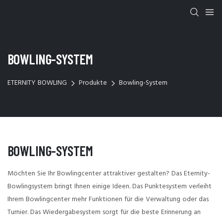
BOWLING-SYSTEM
ETERNITY BOWLING
Produkte
Bowling-System
BOWLING-SYSTEM
Möchten Sie Ihr Bowlingcenter attraktiver gestalten? Das Eternity-
Bowlingsystem bringt Ihnen einige Ideen. Das Punktesystem verleiht
Ihrem Bowlingcenter mehr Funktionen für die Verwaltung oder das
Turnier. Das Wiedergabesystem sorgt für die beste Erinnerung an