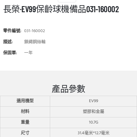
長榮·EV99保齡球機備品031-160002
零件編號:
031-160002
描述:
鎖繩鋼絲輪
保固單:
一年
產品參數
適用機型
EV99
材料
塑膠和金屬
重量
10.7G
尺寸
31.4毫米*12.7毫米