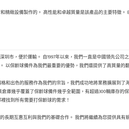
的技術和精緻設備製作的。 高性能和卓越質量是該產品的主要特徵。 Ete
圳市，便於運輸。 自1997年以來，我們一直是中國領先公司
克省。 以保齡球備件為我們最重要的優勢，我們還提供了高質量
價格和出色的服務作為我們的宗旨，我們成功地將業務擴展到了
2設備倉庫，該倉庫幾乎覆蓋了保齡球備件幾乎全範圍，有超過300輛
那裡找到所有需要打保齡球的需求！
的長期互惠互利與我們的基礎合作。 我們將繼續為您提供具有