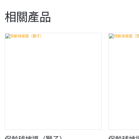
相關產品
保齡球坡道（獅子）
保齡球坡