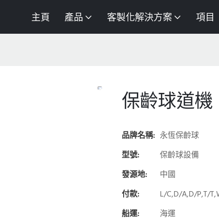
主頁
產品
客製化解決方案
項目
保齡球道機
品牌名稱:
永恆保齡球
型號:
保齡球設備
發源地:
中國
付款:
L/C,D/A,D/P,T/T
船運:
海運