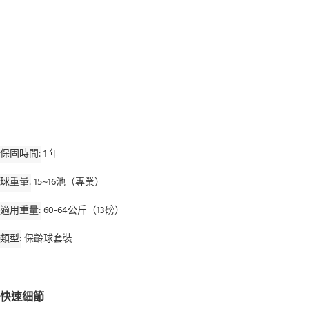
保固時間
1 年
球重量
15~16池（專業）
適用重量
60-64公斤（13磅）
類型
保齡球套裝
快速細節