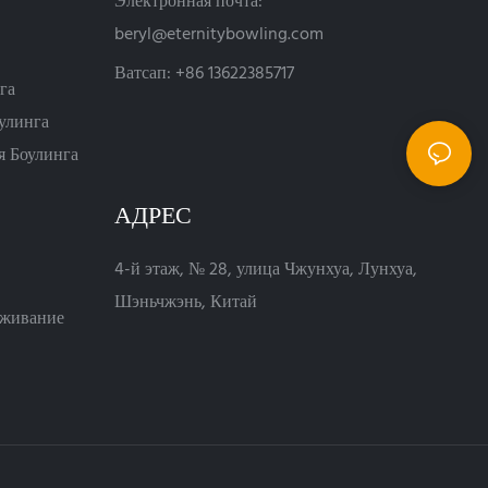
Электронная почта:
beryl@eternitybowling.com
Ватсап: +86 13622385717
га
улинга
я Боулинга
АДРЕС
4-й этаж, № 28, улица Чжунхуа, Лунхуа,
Шэньчжэнь, Китай
уживание