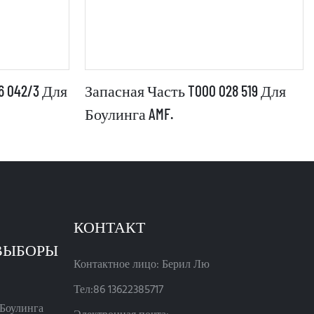
6 042/3 Для
Запасная Часть T000 028 519 Для
Боулинга AMF.
КОНТАКТ
Контактное лицо: Берил Лю
Тел:86 13622385717
Боулинга