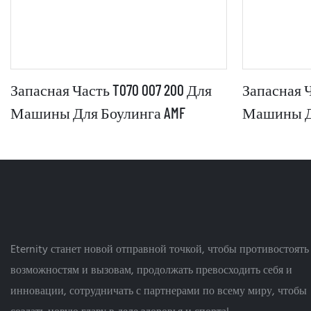
Запасная Часть T070 007 200 Для
Запасная Ч
Машины Для Боулинга AMF
Машины Дл
Eternity станет новой отправной точкой, чтобы противостоять
возможностям и вызовам, продолжать превосходить себя и
инновации, сотрудничать с партнерами по всему миру, чтобы