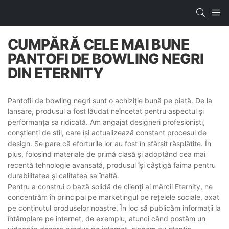
CUMPĂRĂ CELE MAI BUNE
PANTOFI DE BOWLING NEGRI
DIN ETERNITY
Pantofii de bowling negri sunt o achiziție bună pe piață. De la
lansare, produsul a fost lăudat neîncetat pentru aspectul și
performanța sa ridicată. Am angajat designeri profesioniști,
conștienți de stil, care își actualizează constant procesul de
design. Se pare că eforturile lor au fost în sfârșit răsplătite. În
plus, folosind materiale de primă clasă și adoptând cea mai
recentă tehnologie avansată, produsul își câștigă faima pentru
durabilitatea și calitatea sa înaltă.
Pentru a construi o bază solidă de clienți ai mărcii Eternity, ne
concentrăm în principal pe marketingul pe rețelele sociale, axat
pe conținutul produselor noastre. În loc să publicăm informații la
întâmplare pe internet, de exemplu, atunci când postăm un