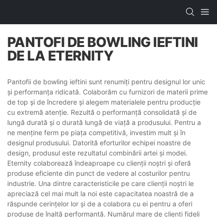
PANTOFI DE BOWLING IEFTINI
DE LA ETERNITY
Pantofii de bowling ieftini sunt renumiți pentru designul lor unic
și performanța ridicată. Colaborăm cu furnizori de materii prime
de top și de încredere și alegem materialele pentru producție
cu extremă atenție. Rezultă o performanță consolidată și de
lungă durată și o durată lungă de viață a produsului. Pentru a
ne menține ferm pe piața competitivă, investim mult și în
designul produsului. Datorită eforturilor echipei noastre de
design, produsul este rezultatul combinării artei și modei.
Eternity colaborează îndeaproape cu clienții noștri și oferă
produse eficiente din punct de vedere al costurilor pentru
industrie. Una dintre caracteristicile pe care clienții noștri le
apreciază cel mai mult la noi este capacitatea noastră de a
răspunde cerințelor lor și de a colabora cu ei pentru a oferi
produse de înaltă performanță. Numărul mare de clienți fideli