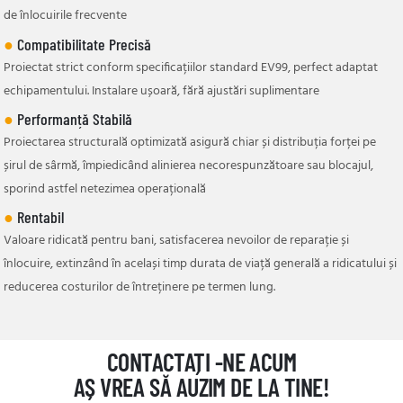
de înlocuirile frecvente
●
Compatibilitate Precisă
Proiectat strict conform specificațiilor standard EV99, perfect adaptat
echipamentului. Instalare ușoară, fără ajustări suplimentare
●
Performanță Stabilă
Proiectarea structurală optimizată asigură chiar și distribuția forței pe
șirul de sârmă, împiedicând alinierea necorespunzătoare sau blocajul,
sporind astfel netezimea operațională
●
Rentabil
Valoare ridicată pentru bani, satisfacerea nevoilor de reparație și
înlocuire, extinzând în același timp durata de viață generală a ridicatului și
reducerea costurilor de întreținere pe termen lung.
CONTACTAȚI -NE ACUM
AȘ VREA SĂ AUZIM DE LA TINE!