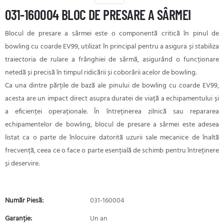
031-160004 BLOC DE PRESARE A SÂRMEI
Blocul de presare a sârmei este o componentă critică în pinul de
bowling cu coarde EV99, utilizat în principal pentru a asigura și stabiliza
traiectoria de rulare a frânghiei de sârmă, asigurând o funcționare
netedă și precisă în timpul ridicării și coborârii acelor de bowling.
Ca una dintre părțile de bază ale pinului de bowling cu coarde EV99,
acesta are un impact direct asupra duratei de viață a echipamentului și
a eficienței operaționale. În întreținerea zilnică sau repararea
echipamentelor de bowling, blocul de presare a sârmei este adesea
listat ca o parte de înlocuire datorită uzurii sale mecanice de înaltă
frecvență, ceea ce o face o parte esențială de schimb pentru întreținere
și deservire.
Număr Piesă:
031-160004
Garanție:
Un an