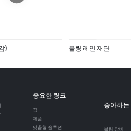
감)
볼링 레인 재단
중요한 링크
뛰
집
장
제품
맞춤형 솔루션
볼링 장비