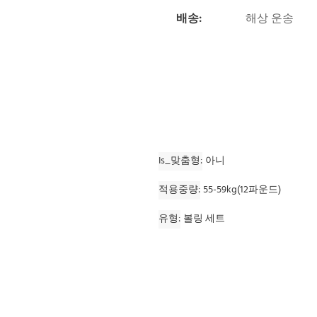
배송:
해상 운송
Is_맞춤형
아니
적용중량
55-59kg(12파운드)
유형
볼링 세트