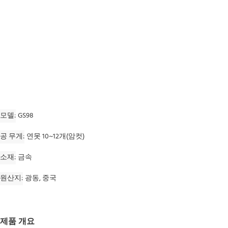
모델
GS98
공 무게
연못 10~12개(암컷)
소재
금속
원산지
광동, 중국
제품 개요