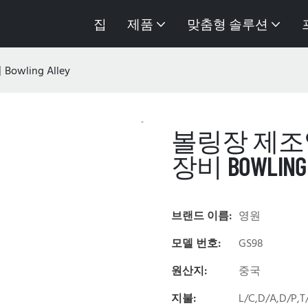
집
제품
맞춤형 솔루션
ling Alley
볼링장 제조
장비 BOWLING 
브랜드 이름:
영원
모델 번호:
GS98
원산지:
중국
지불:
L/C,D/A,D/P