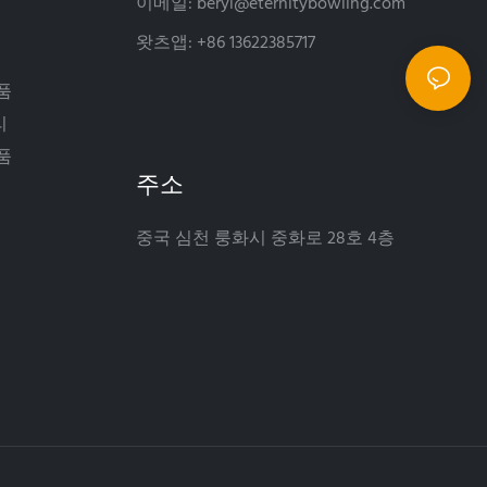
이메일:
beryl@eternitybowling.com
왓츠앱: +86 13622385717
품
리
품
주소
중국 심천 룽화시 중화로 28호 4층