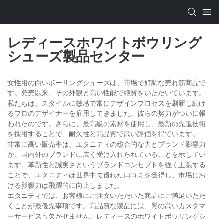
レディースホワイトボウリング
シューズ製品センター
女性用の白いボーリングシューズは、市場で好調な売れ筋商品で
す。発売以来、その外観と高い性能で絶賛をいただいています。
私たちは、スタイルに敏感で常にデザインプロセスを刷新し続け
るプロのデザイナーを雇用してきました。彼らの努力がついに報
われたのです。さらに、最高級の素材を使用し、最新の先進技術
を採用することで、耐久性と高品質で高い評価を得ています。
非常に高い販売率は、エタニティの総合的な力とブランド影響力
が、国内外のブランドに広く受け入れられていることを示してい
ます。革新性と誠実さというブランドコンセプトを強く主張する
ことで、エタニティは世界中で優れた口コミを獲得し、市場にお
ける影響力は飛躍的に向上しました。
エタニティでは、お客様にご注文いただいた商品にご満足いただ
くことが最優先事項です。高品質な製品には、質の高いカスタマ
ーサービスも欠かせません。レディースのホワイトボウリングシ