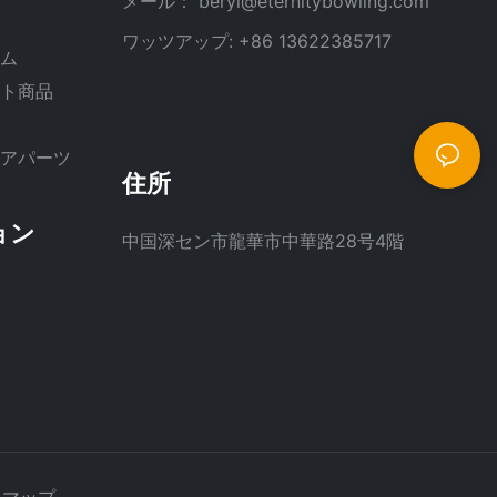
メール：
beryl@eternitybowling.com
ン
ワッツアップ: +86 13622385717
テム
ート商品
ペアパーツ
住所
ョン
中国深セン市龍華市中華路28号4階