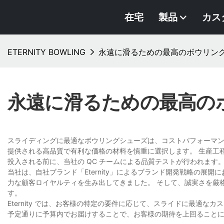
在宅
製品
カス
ETERNITY BOWLING
永遠に滑るための最高のボウリン
永遠に滑るための最高の
スライディングに最適なボウリングシューズは、コストパフォーマン
提供される高品質で有利な価格の材料を慎重に選択します。 生産工
投入される前に、当社の QC チームによる品質テストが行​​われます
当社は、自社ブランド「Eternity」によるブランド開発戦略の
力な顧客ロイヤルティを生み出してきました。 そして、誠実さを厳
す。
Eternity では、お客様の特定の要件に応じて、スライドに最適な
予定通りに予算内でお届けすることで、お客様の期待を上回ること