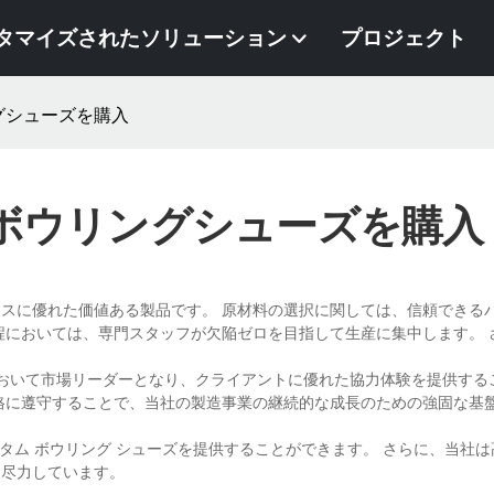
タマイズされたソリューション
プロジェクト
グシューズを購入
ボウリングシューズを購入
スに優れた価値ある製品です。 原材料の選択に関しては、信頼できる
程においては、専門スタッフが欠陥ゼロを目指して生産に集中します。 
。
展開において市場リーダーとなり、クライアントに優れた協力体験を提供す
格に遵守することで、当社の製造事業の継続的な成長のための強固な基
カスタム ボウリング シューズを提供することができます。 さらに、当社
に尽力しています。