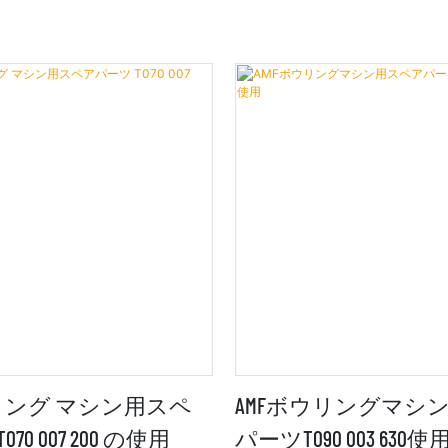
ウリング マシン用スペ
AMFボウリングマシ
70 007 200 の使用
パーツT090 003 630使