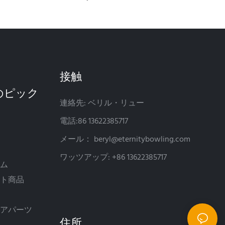
接触
連絡先: ベリル・リュー
電話:86 13622385717
メール：
beryl@eternitybowling.com
ン
ワッツアップ: +86 13622385717
テム
ート商品
ペアパーツ
住所