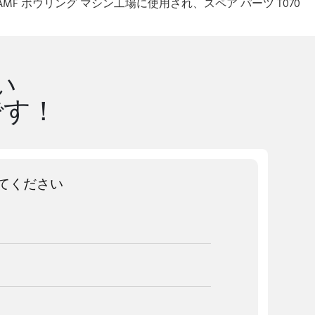
 は AMF ボウリング マシン工場に使用され、スペア パーツ T070
い
です！
てください