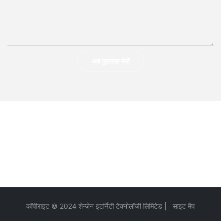
अब पूछताछ भेजें
कॉपीराइट © 2024 शेन्ज़ेन इटर्निटी टेक्नोलॉजी लिमिटेड |
साइट मैप