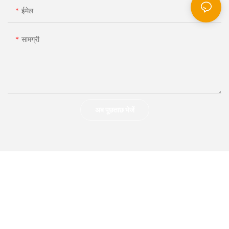
ईमेल
सामग्री
अब पूछताछ भेजें