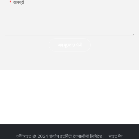
सामग्री
अब पूछताछ भेजें
कॉपीराइट © 2024 शेन्ज़ेन इटर्निटी टेक्नोलॉजी लिमिटेड |
साइट मैप