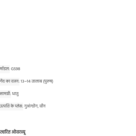
मॉडल
GS98
गेंद का वजन
13~14 तालाब (पुरुष)
सामग्री
धातु
उत्पत्ति के प्लेस
गुआंग्डोंग, चीन
त्वरित ओवरव्यू