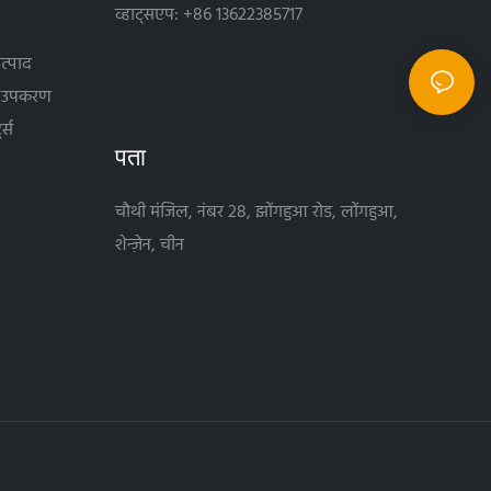
व्हाट्सएप: +86 13622385717
त्पाद
क उपकरण
ट्स
पता
चौथी मंजिल, नंबर 28, झोंगहुआ रोड, लोंगहुआ,
शेन्ज़ेन, चीन