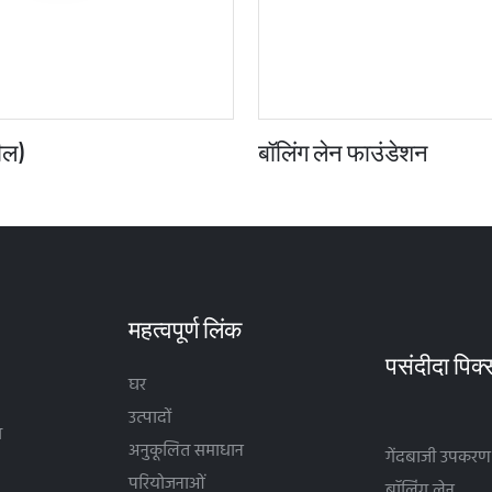
सील)
बॉलिंग लेन फाउंडेशन
महत्वपूर्ण लिंक
घर
उत्पादों
थ
अनुकूलित समाधान
गेंदबाजी उपकरण
परियोजनाओं
बॉलिंग लेन