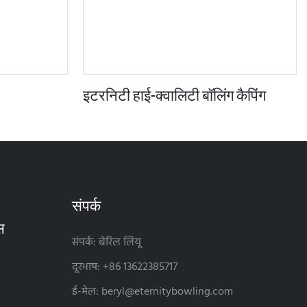
इटरनिटी हाई-क्वालिटी बॉलिंग कैपिंग
संपर्क
संपर्क: बेरिल लियू
दूरभाष: +86 13622385717
ई-मेल:
beryl@eternitybowling.com