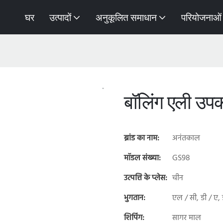
घर
उत्पादों
अनुकूलित समाधान
परियोजनाओं
बॉलिंग एली उप
ब्रांड का नाम:
अनंतकाल
मॉडल संख्या:
GS98
उत्पत्ति के प्लेस:
चीन
भुगतान:
एल / सी, डी / ए, ड
शिपिंग:
सागर माल