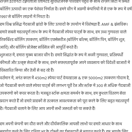
शेन्ज़ेन इटरनिटी टेक्नोलॉजी लिमिटेड सुविधाजनक परिवहन पहुंच के साथ शेन्ज़ेन सिटी में स्थित
बॉलिंग उत्पादों का एक पेशेवर निर्माता है। हमने चीन में अग्रणी कंपनियों में से एक के रूप में वर्ष
1997 से बॉलिंग लाइनों में निपटा है।
हम विश्व प्रसिद्ध गेंदबाजी ब्रांडों के लिए उत्पादों के उपयोग में विशेषज्ञ हैं: AMF & ब्रंसविक।
हमारे सबसे महत्वपूर्ण लाभ के रूप में गेंदबाजी स्पेयर पार्ट्स के साथ, हम उच्च गुणवत्ता वाले
रिफर्बिश्ड बॉलिंग उपकरण, बॉलिंग एक्सेसरीज (बॉलिंग बॉल्स, बॉलिंग पिन, बॉलिंग शूज़,
आदि) और बॉलिंग प्रोजेक्ट सर्विसेज की आपूर्ति करते हैं।
शुरुआत में, हमारा मुख्य बाजार चीन है। हमारे सिद्धांत के रूप में अच्छी गुणवत्ता, प्रतिस्पर्धी
कीमतों और उत्कृष्ट सेवाओं के साथ, हमने सफलतापूर्वक अपने व्यवसाय को विदेशी बाजारों में
विस्तारित किया और तेजी से बढ़ रहे हैं।
वर्तमान में, अनंत काल में 450m2 स्पेयर पार्ट वेयरहाउस & एक 5000m2 उपकरण गोदाम है,
जो गेंदबाजी करने वाले स्पेयर पार्ट्स की लगभग पूरी रेंज और स्टॉक में 300 से अधिक गेंदबाजी
उपकरणों को कवर करता है। मजबूत स्टॉक क्षमता समर्थन के साथ, हम कुशल वितरण सेवा
प्रदान करते हैं जो हमारे ग्राहकों से तत्काल आवश्यकता को पूरा करने के लिए बहुत महत्वपूर्ण
है। गेंदबाजी चलाने के लिए आप अपनी सभी जरूरतों को पा सकते हैं!
हम अपनी कंपनी का दौरा करने और दीर्घकालिक आपसी लाभों पर हमारे आधार के साथ
सहयोग करने के लिए दुनिया भर के दोस्तों का ईमानदारी से स्वागत करते हैं। हम आपके लिए