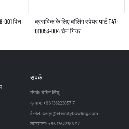
98-001 पिन
ब्रंसविक के लिए बॉलिंग स्पेयर पार्ट T47-
011053-004 चेन गियर
संपर्क
संपर्क: बेरिल लियू
दूरभाष: +86 13622385717
ई-मेल:
beryl@eternitybowling.com
व्हाट्सएप: +86 13622385717