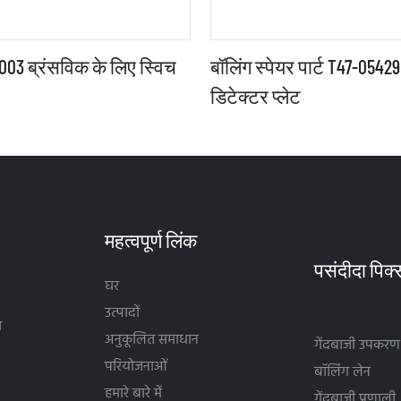
03 ब्रंसविक के लिए स्विच
बॉलिंग स्पेयर पार्ट T47-0542
डिटेक्टर प्लेट
महत्वपूर्ण लिंक
घर
उत्पादों
थ
अनुकूलित समाधान
गेंदबाजी उपकरण
परियोजनाओं
बॉलिंग लेन
हमारे बारे में
गेंदबाजी प्रणाली