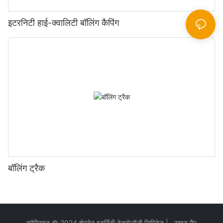
इटरनिटी हाई-क्वालिटी बॉलिंग कैपिंग
बॉलिंग ट्रैक
कॉपीराइट © 2024 शेन्ज़ेन इटर्निटी टेक्नोलॉजी लिमिटेड |
साइट मैप