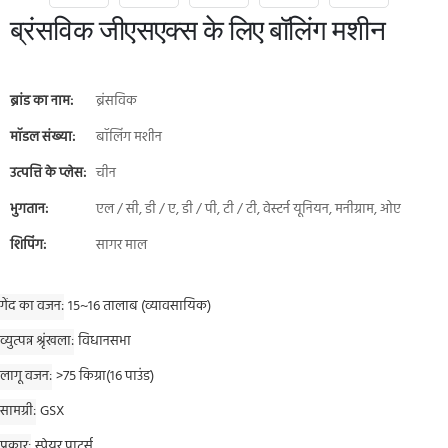
ब्रंसविक जीएसएक्स के लिए बॉलिंग मशीन
ब्रांड का नाम:
ब्रंसविक
मॉडल संख्या:
बॉलिंग मशीन
उत्पत्ति के प्लेस:
चीन
भुगतान:
एल / सी, डी / ए, डी / पी, टी / टी, वेस्टर्न यूनियन, मनीग्राम, ओए
शिपिंग:
सागर माल
गेंद का वजन
15~16 तालाब (व्यावसायिक)
व्युत्पन्न श्रृंखला
विधानसभा
लागू वजन
>75 किग्रा(16 पाउंड)
सामग्री
GSX
प्रकार
स्पेयर पार्ट्स